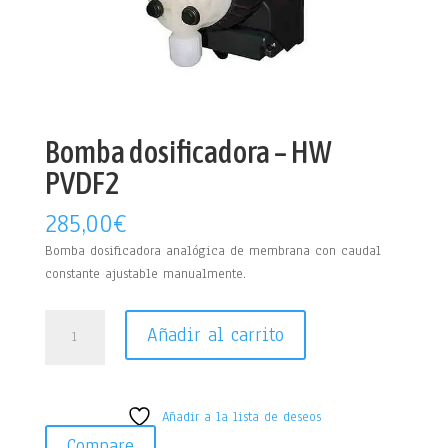
Bomba dosificadora – HW
PVDF2
285,00
€
Bomba dosificadora analógica de membrana con caudal
constante ajustable manualmente.
Bomba
Añadir al carrito
dosificadora
-
HW
PVDF2
Añadir a la lista de deseos
cantidad
Compare