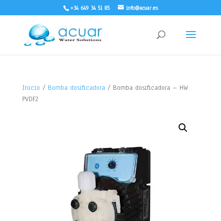
+34 649 34 51 85
info@acuar.es
Inicio
/
Bomba dosificadora
/ Bomba dosificadora – HW
PVDF2