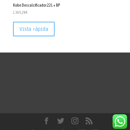
Kobe Descalcificador 22L + BP
1.365,28
€
Vista rápida