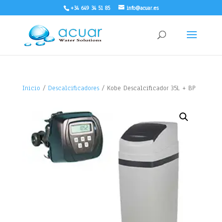
+34 649 34 51 85
info@acuar.es
Inicio
/
Descalcificadores
/ Kobe Descalcificador 35L + BP