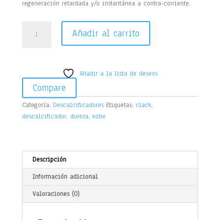
regeneración retardada y/o instantánea a contra-corriente.
Kobe
Añadir al carrito
Descalcificador
35L
+
BP
Añadir a la lista de deseos
cantidad
Compare
Categoría:
Descalcificadores
Etiquetas:
clack
,
descalcificador
,
dureza
,
kobe
Descripción
Información adicional
Valoraciones (0)