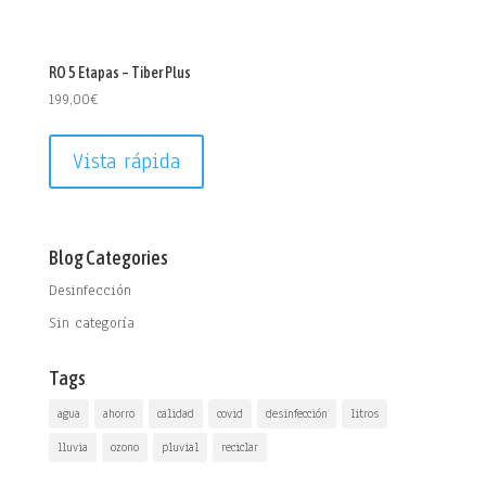
RO 5 Etapas – Tiber Plus
199,00
€
Vista rápida
Blog Categories
Desinfección
Sin categoría
Tags
agua
ahorro
calidad
covid
desinfección
litros
lluvia
ozono
pluvial
reciclar