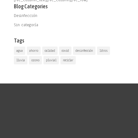
[/vc_column_text][/vc_column][/vc_row]
Blog Categories
Desinfección
Sin categoría
Tags
agua
ahorro
calidad
covid
desinfección
litros
lluvia
ozono
pluvial
reciclar