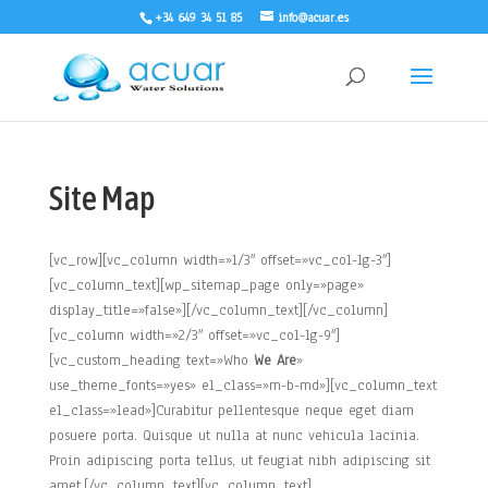
+34 649 34 51 85
info@acuar.es
Site Map
[vc_row][vc_column width=»1/3″ offset=»vc_col-lg-3″]
[vc_column_text][wp_sitemap_page only=»page»
display_title=»false»][/vc_column_text][/vc_column]
[vc_column width=»2/3″ offset=»vc_col-lg-9″]
[vc_custom_heading text=»Who
We Are
»
use_theme_fonts=»yes» el_class=»m-b-md»][vc_column_text
el_class=»lead»]Curabitur pellentesque neque eget diam
posuere porta. Quisque ut nulla at nunc vehicula lacinia.
Proin adipiscing porta tellus, ut feugiat nibh adipiscing sit
amet.[/vc_column_text][vc_column_text]